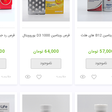
 B12 های هلث
قرص ویتامین D3 1000 یوروویتال
قرص رد جی
57,00
تومان
64,000
تومان
00
ناموجود
ناموجود
مقایسـه
مقایسـه