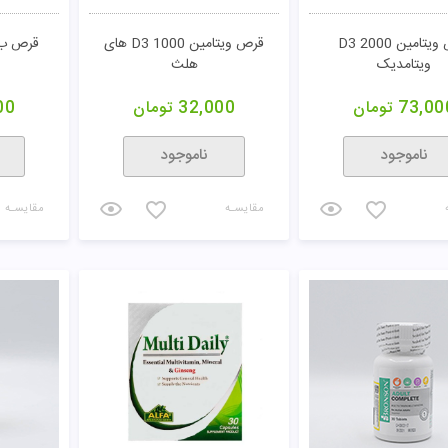
قرص ویتامین D3 2000
قرص ویتامین D3 1000 های
قرص ب 
ویتامدیک
هلث
73,00
تومان
32,000
تومان
00
ناموجود
ناموجود
مقایسـه
مقایسـه