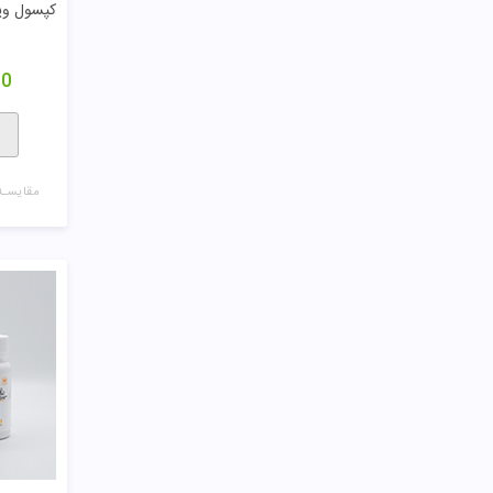
کپسول ویتامین 00
00
مقایسـه