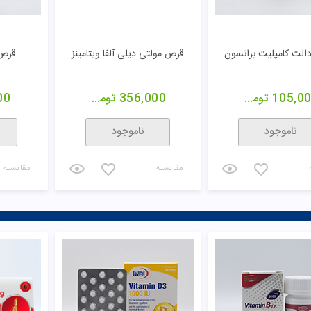
الت کامپلیت برانسون
قرص مولتی دیلی آلفا ویتامینز
قرص 
105,0
تومان
356,000
تومان
00
ناموجود
ناموجود
مقایسـه
مقایسـه