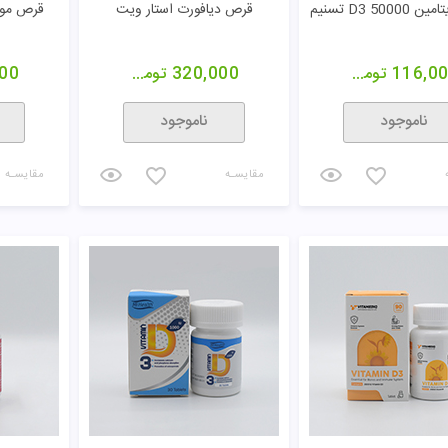
D3 500 تسنیم
قرص دیافورت استار ویت
قرص مول
116,0
تومان
320,000
تومان
00
ناموجود
ناموجود
مقایسـه
مقایسـه