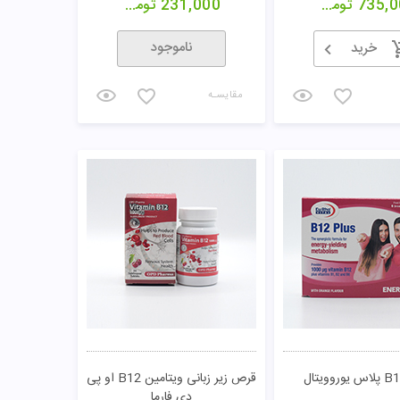
735,0
تومان
231,000
تومان
ناموجود
خرید
مقایسـه
قرص زیر زبانی ویتامین B12 او پی
دی فارما