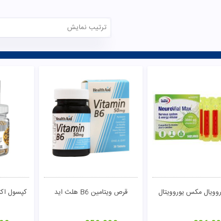
ترتیب نمایش
روویال مکس یوروویتال
قرص ویتامین B6 هلث اید
کپسول اکت
تومان
مشاهده