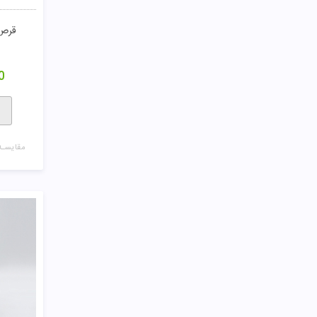
0
مقایسـه