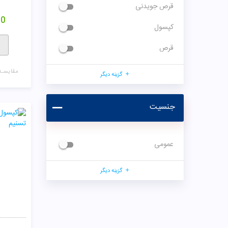
قرص جویدنی
00
کپسول
قرص
مقایسـه
گزینه دیگر
جنسیت
عمومی
گزینه دیگر