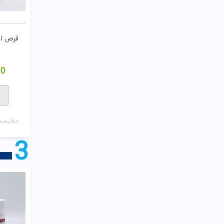
قرص اد
00
مقایسـه
3