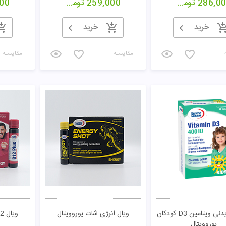
286,0
تومان
259,000
تومان
00
خرید
خرید
مقایسـه
مقایسـه
قرص جویدنی ویتامین D3 کودکان
ویال انرژی شات یوروویتال
ویال B12 پلاس یوروویتال
یوروویتال