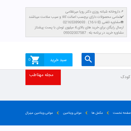
داروخانه شبانه روزی دکتر رویا میرنظامی📌
تمامی محصولات دارای برچسب اصالت کالا و سیب سلامت میباشند✔️
مشاوره تلفنی (8 تا 16) : 02165389693☎️
​ارسال رایگان برای خرید های بالای 4 میلیون تومان با پست پیشتاز
مشاوره خرید در برنامه بله : 09302007587
سبد خرید
0
مجله مهتاطب
 کودک
صفحه نخست
مکمل ها
مولتی ویتامین
مولتی ویتامین مینرال