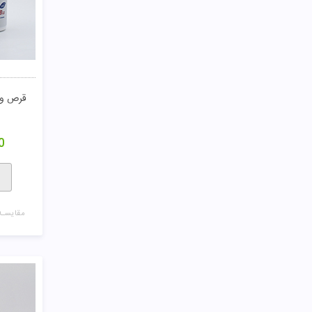
قرص ویتامین
0
مقایسـه