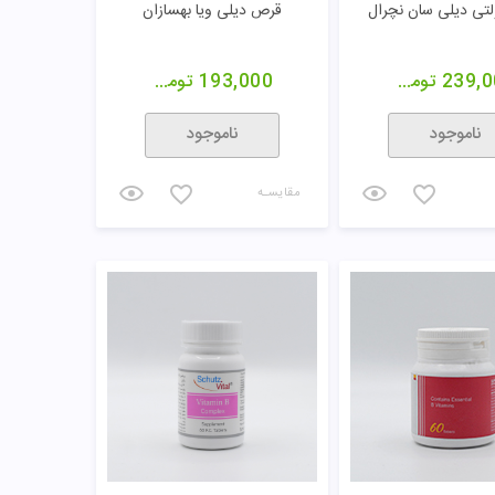
تی دیلی سان نچرال
قرص دیلی ویا بهسازان
239,0
تومان
193,000
تومان
ناموجود
ناموجود
مقایسـه