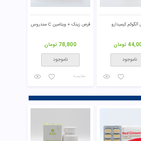
آلگوکم کیمیدارو
قرص زینک + ویتامین C سندروس
44,0
تومان
78,800
تومان
ناموجود
ناموجود
مقایسـه