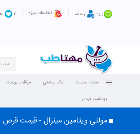
تخفیفات ویژه
ورود
ثبت نام
0
عل
صفحه نخست
پک سلامتی
مراقبت پوست
بهداشت فردی
مولتی ویتامین مینرال - قیمت قرص و