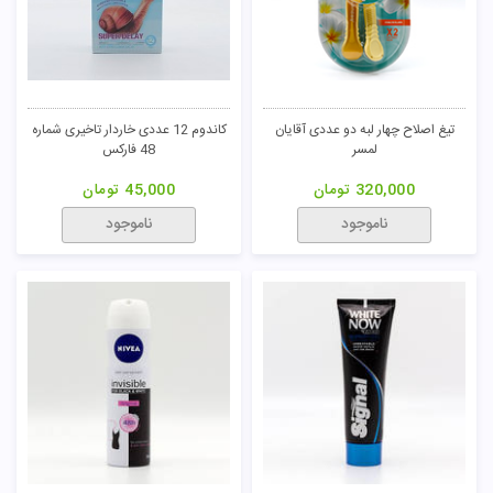
تومان
تیغ اصلاح چهار لبه دو عددی آقایان
کاندوم 12 عددی خاردار تاخیری شماره
لمسر
48 فارکس
320,000
تومان
45,000
تومان
ناموجود
ناموجود