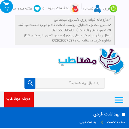
تخفیفات ویژه
ورود
ثبت نام
0
علاقه مندی ها
0
داروخانه شبانه روزی دکتر رویا میرنظامی📌
تمامی محصولات دارای برچسب اصالت کالا و سیب سلامت میباشند✔️
مشاوره تلفنی (8 تا 16) : 02165389693☎️
​ارسال رایگان برای خرید های بالای 4 میلیون تومان با پست پیشتاز
مشاوره خرید در برنامه بله : 09302007587
مجله مهتاطب
بهداشت فردی
صفحه نخست
بهداشت فردی