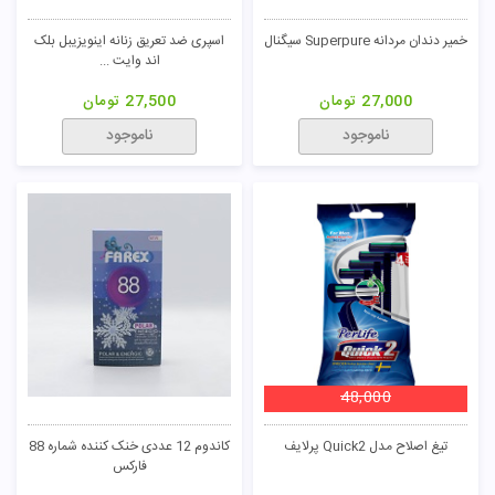
خمیر دندان مردانه Superpure سیگنال
اسپری ضد تعریق زنانه اینویزیبل بلک
اند وایت ...
27,000
تومان
27,500
تومان
ناموجود
ناموجود
48,000
تیغ اصلاح مدل Quick2 پرلایف
کاندوم 12 عددی خنک کننده شماره 88
فارکس