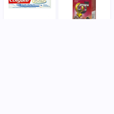
کاندوم 12 عددی Excited اوپتی
خمیر دندان مدل Total Pro Gum
مکس
Health کلگیت
100,000
تومان
20,000
تومان
ناموجود
ناموجود