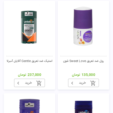
رول ضد تعریق Sweet Love شون
استیک ضد تعریق Gentle آقایان آمبرلا
135,000
تومان
237,000
تومان
خرید
خرید