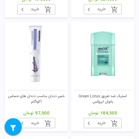
خرید
خرید
استیک ضد تعریق Green Lotus
خمیر دندان مناسب دندان های حساس
بانوان ایروکس
آکواگام
184,500
تومان
97,000
تومان
خرید
خرید