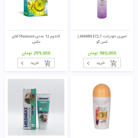
تومان
اسپری دئودرانت LANWIN ECLT
کاندوم 12 عددی Pleasure کلای
لتس گو
مکس
580,000
تومان
299,000
تومان
خرید
خرید