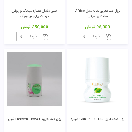
رول ضد تعریق زنانه مدل Afrixe
خمیر دندان عصاره میخک و روغن
سلکشن سیتی
درخت چای میسویک
98,000
تومان
350,000
تومان
خرید
خرید
رول ضد تعریق زنانه Gardenica سینره
رول ضد تعریق Heaven Flower شون