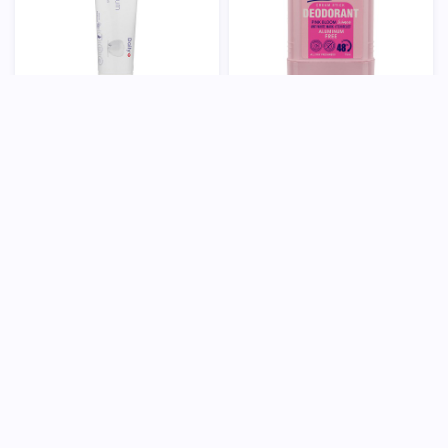
استیک ضد تعریق Pink Bloom بانوان
خمیر دندان روزانه آکواگام
ایروکس
184,500
تومان
117,000
تومان
خرید
خرید