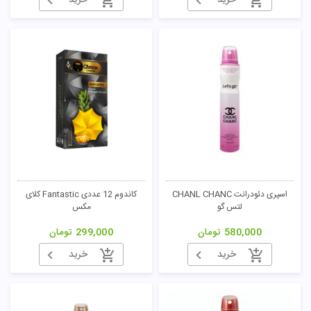
خرید
خرید
اسپری دئودرانت CHANL CHANC
کاندوم 12 عددی Fantastic کلای
لتس گو
مکس
580,000
تومان
299,000
تومان
خرید
خرید