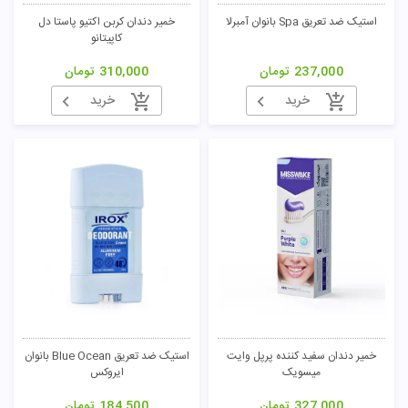
استیک ضد تعریق Spa بانوان آمبرلا
خمیر دندان کربن اکتیو پاستا دل
کاپیتانو
237,000
تومان
310,000
تومان
خرید
خرید
خمیر دندان سفید کننده پرپل وایت
استیک ضد تعریق Blue Ocean بانوان
میسویک
ایروکس
327,000
تومان
184,500
تومان