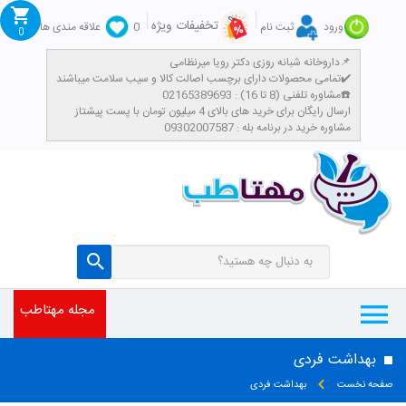
تخفیفات ویژه
ورود
ثبت نام
0
علاقه مندی ها
0
داروخانه شبانه روزی دکتر رویا میرنظامی📌
تمامی محصولات دارای برچسب اصالت کالا و سیب سلامت میباشند✔️
مشاوره تلفنی (8 تا 16) : 02165389693☎️
​ارسال رایگان برای خرید های بالای 4 میلیون تومان با پست پیشتاز
مشاوره خرید در برنامه بله : 09302007587
مجله مهتاطب
بهداشت فردی
صفحه نخست
بهداشت فردی