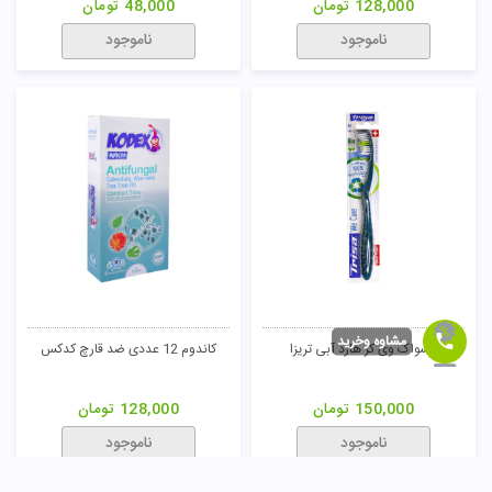
ناموجود
ناموجود
کاندوم 3 عددی کلاسیک آلوئه ورا
مسواک پرل وایت هارد قرمز تریزا
کدکس
مشاوه وخرید
48,000
تومان
150,000
تومان
ناموجود
ناموجود