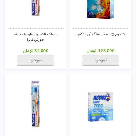
کاندوم 12 عددی تاخیری پریلانگ دیلی
استیک ضد تعریق Black Stone آقایان
کدکس
ایروکس
128,000
تومان
184,500
تومان
ناموجود
ناموجود