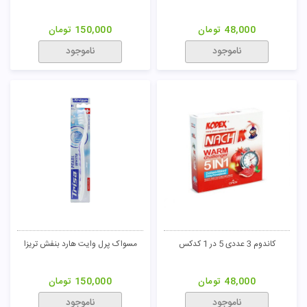
ناموجود
ناموجود
کاندوم 3 عددی بزرگ کننده رد لارجو
خمیر دندان توتال 12 میسویک
کدکس
48,000
تومان
217,000
تومان
ناموجود
ناموجود