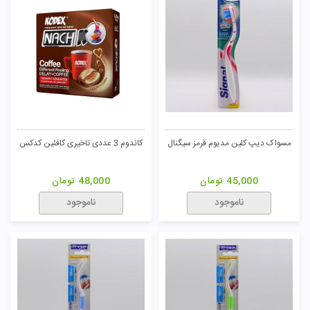
209,000
مسواک گام کر سافت آبی سیگنال
مام ضد تعریق با رایحه شرقی الارو
45,000
تومان
99,000
تومان
ناموجود
ناموجود