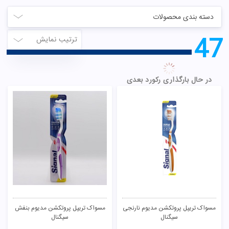
دسته بندی محصولات
46
ترتیب نمایش
رول ضد تعریق My Boss شون
خمیر دندان سفید کننده زغال و نعنا ری
جوی
104,600
تومان
97,000
تومان
ناموجود
ناموجود
کاندوم 12 عددی ویاگریس تاخیری
مسواک فلکسی کلین صورتی سیگنال
کاپوت
110,000
تومان
32,700
تومان
ناموجود
ناموجود