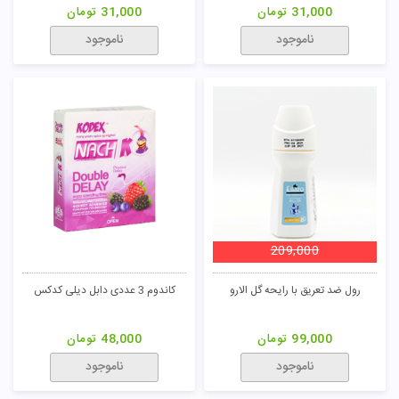
کاندوم 12 عددی یخی تاخیری دو برابر
مسواک مدل 909 آبی های دنت
کاپوت
110,000
تومان
6,000
تومان
ناموجود
ناموجود
رول ضد تعریق Hangover شون
کاندوم 3 عددی کلاسیک 3 میکرون
کاپوت
104,600
تومان
50,000
تومان
ناموجود
ناموجود