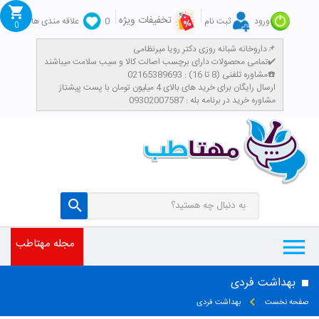
تخفیفات ویژه
ورود
ثبت نام
0
علاقه مندی ها
0
داروخانه شبانه روزی دکتر رویا میرنظامی📌
تمامی محصولات دارای برچسب اصالت کالا و سیب سلامت میباشند✔️
مشاوره تلفنی (8 تا 16) : 02165389693☎️
​ارسال رایگان برای خرید های بالای 4 میلیون تومان با پست پیشتاز
مشاوره خرید در برنامه بله : 09302007587
مجله مهتاطب
بهداشت فردی
صفحه نخست
بهداشت فردی