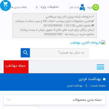
تخفیفات ویژه
0
علاقه مندی ها
ورود
ثبت نام
0
داروخانه شبانه روزی دکتر رویا میرنظامی📌
تمامی محصولات دارای برچسب اصالت کالا و سیب سلامت میباشند✔️
مشاوره تلفنی (8 تا 16) : 02165389693☎️
​ارسال رایگان برای خرید های بالای 4 میلیون تومان با پست پیشتاز
مشاوره خرید در برنامه بله : 09302007587
مجله مهتاطب
بهداشت فردی
صفحه نخست
بهداشت فردی
دسته بندی محصولات