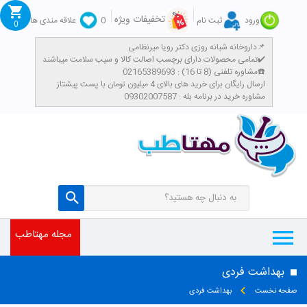
تخفیفات ویژه
ورود
ثبت نام
0
علاقه مندی ها
0
داروخانه شبانه روزی دکتر رویا میرنظامی📌
تمامی محصولات دارای برچسب اصالت کالا و سیب سلامت میباشند✔️
مشاوره تلفنی (8 تا 16) : 02165389693☎️
​ارسال رایگان برای خرید های بالای 4 میلیون تومان با پست پیشتاز
مشاوره خرید در برنامه بله : 09302007587
مجله مهتاطب
بهداشت فردی
صفحه نخست
بهداشت فردی