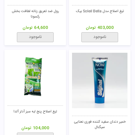
تیغ اصلاح مدل Soleil Bella بیک
رول ضد تعریق زنانه لطافت بخش
رکسونا
403,000
تومان
64,600
تومان
ناموجود
ناموجود
تیغ اصلاح پنج لبه سبز آدلر آلدا
خمیر دندان سفید کننده فوری نعنایی
سیگنال
104,000
تومان