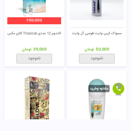
150,000
مسواک کربن وایت طوسی آل وایت
کاندوم 12 عددی Tropical کلای مکس
50,000
تومان
39,000
تومان
ناموجود
ناموجود
مشاوه وخرید
150,000