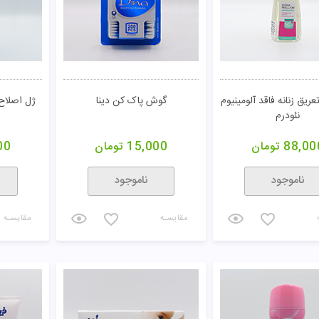
ریق زنانه فاقد آلومینیوم
گوش پاک کن دینا
ژل اصلاح
نئودرم
88,00
تومان
15,000
تومان
00
ناموجود
ناموجود
مقایسـه
مقایسـه