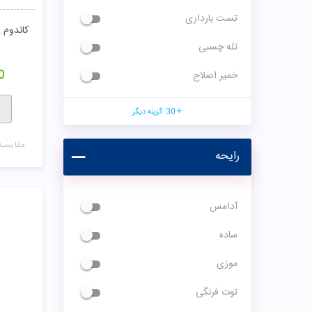
تست بارداری
تله چسبی
0
خمیر اصلاح
30
گزینه دیگر
مقایسـه
رایحه
آدامس
ساده
موزی
توت فرنگی