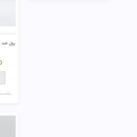
رول ضد تع
0
مقایسـه