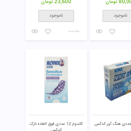
80,0
تومان
23,600
تومان
ناموجود
ناموجود
مقایسـه
کاندوم 12 عددی فوق العاده نازک
کدکس