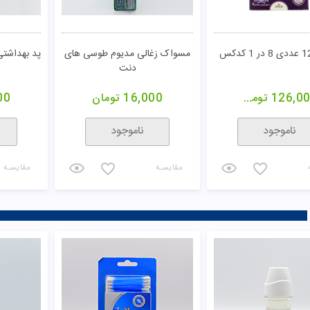
مسواک زغالی مدیوم طوسی های
پد بهداشتی 
دنت
126,0
تومان
16,000
تومان
00
ناموجود
ناموجود
مقایسـه
مقایسـه