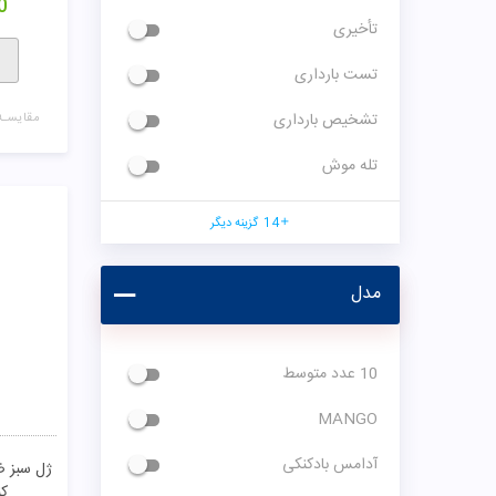
0
تأخیری
تست بارداری
تشخیص بارداری
مقایسـه
تله موش
14
گزینه دیگر
مدل
10 عدد متوسط
MANGO
آدامس بادکنکی
ژل سبز ض
کن