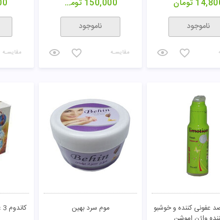
14,80
تومان
150,000
تومان
00
ناموجود
ناموجود
مقایسـه
مقایسـه
د عفونی کننده و خوشبو
موم سرد بهین
کاندوم 3 عددی هنگ آور کدکس
نده واژن اموشن