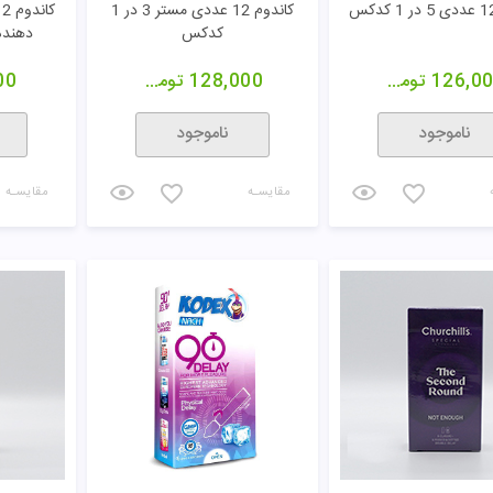
کاندوم 12 عددی مستر 3 در 1
کدکس
دهنده
126,0
تومان
128,000
تومان
00
ناموجود
ناموجود
مقایسـه
مقایسـه