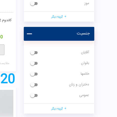
موز
گزینه دیگر
کاندوم 12 عددی 8 در 1 کدکس
جنسیت
00
آقایان
بانوان
مقایسـه
20
خانمها
دختران و زنان
عمومی
گزینه دیگر