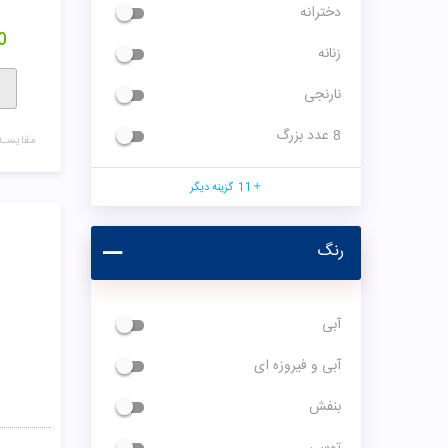
دخترانه
0
زنانه
نارنجی
8 عدد بزرگ
مقایسـه
11
گزینه دیگر
رنگ
آبی
آبی و فیروزه ای
بنفش
توسی