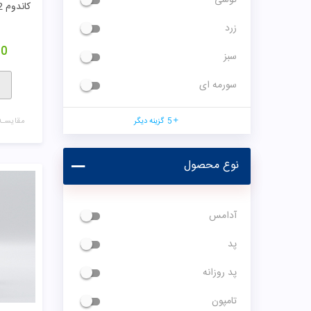
کاندوم 12 عددی 5 در 1 کدکس
زرد
00
سبز
سورمه ای
5
گزینه دیگر
مقایسـه
نوع محصول
آدامس
پد
پد روزانه
تامپون