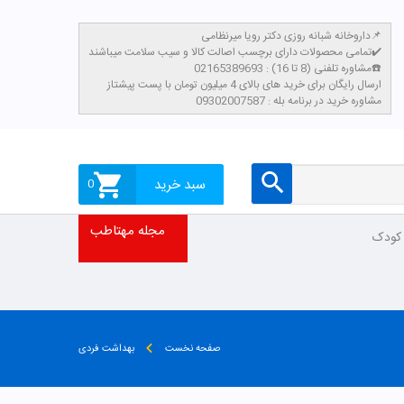
داروخانه شبانه روزی دکتر رویا میرنظامی📌
تمامی محصولات دارای برچسب اصالت کالا و سیب سلامت میباشند✔️
مشاوره تلفنی (8 تا 16) : 02165389693☎️
​ارسال رایگان برای خرید های بالای 4 میلیون تومان با پست پیشتاز
مشاوره خرید در برنامه بله : 09302007587
سبد خرید
0
مجله مهتاطب
 کودک
صفحه نخست
بهداشت فردی