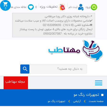
تخفیفات ویژه
ورود
ثبت نام
0
علاقه مندی ها
0
داروخانه شبانه روزی دکتر رویا میرنظامی📌
تمامی محصولات دارای برچسب اصالت کالا و سیب سلامت میباشند✔️
مشاوره تلفنی (8 تا 16) : 02165389693☎️
​ارسال رایگان برای خرید های بالای 4 میلیون تومان با پست پیشتاز
مشاوره خرید در برنامه بله : 09302007587
مجله مهتاطب
تجهیزات رنگ مو
صفحه نخست
آرایشی
تجهیزات رنگ مو