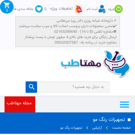
تخفیفات ویژه
ورود
ثبت نام
0
علاقه مندی ها
0
داروخانه شبانه روزی دکتر رویا میرنظامی📌
تمامی محصولات دارای برچسب اصالت کالا و سیب سلامت میباشند✔️
مشاوره تلفنی (8 تا 16) : 02165389693☎️
​ارسال رایگان برای خرید های بالای 4 میلیون تومان با پست پیشتاز
مشاوره خرید در برنامه بله : 09302007587
مجله مهتاطب
تجهیزات رنگ مو
صفحه نخست
آرایشی
تجهیزات رنگ مو