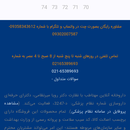
74
73
72
71
70
مشاوره رایگان بصورت چت در واتساپ و تلگرام با شماره 09358343612-
09302007587
تماس تلفنی در روزهای شنبه تا پنج شنبه از 8 صبح تا 4 عصر به شماره
02165389693
021-65389693
سوالات متداول
-
داروخانه آنلاین مهتاطب با نظارت دکتر رویا میرنظامی، دکترای حرفه‌ای
داروسازی شماره نظام پزشکی: د-3247، فعالیت می‌کند. (
مشاهده
پروفایل در سامانه نظام پزشکی
). تمام محصولات این فروشگاه دارای
برچسب اصالت کالا، کد سیب سلامت و پروانه رسمی از وزارت بهداشت
و سایر سازمان‌های مربوطه هستند؛ این امر می‌تواند مشتریان محترم