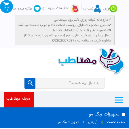
تخفیفات ویژه
ورود
ثبت نام
0
علاقه مندی ها
0
داروخانه شبانه روزی دکتر رویا میرنظامی📌
تمامی محصولات دارای برچسب اصالت کالا و سیب سلامت میباشند✔️
مشاوره تلفنی (8 تا 16) : 02165389693☎️
​ارسال رایگان برای خرید های بالای 4 میلیون تومان با پست پیشتاز
مشاوره خرید در برنامه بله : 09302007587
مجله مهتاطب
تجهیزات رنگ مو
صفحه نخست
آرایشی
تجهیزات رنگ مو