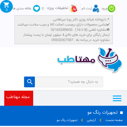
تخفیفات ویژه
ورود
ثبت نام
0
علاقه مندی ها
0
داروخانه شبانه روزی دکتر رویا میرنظامی📌
تمامی محصولات دارای برچسب اصالت کالا و سیب سلامت میباشند✔️
مشاوره تلفنی (8 تا 16) : 02165389693☎️
​ارسال رایگان برای خرید های بالای 4 میلیون تومان با پست پیشتاز
مشاوره خرید در برنامه بله : 09302007587
مجله مهتاطب
تجهیزات رنگ مو
صفحه نخست
آرایشی
تجهیزات رنگ مو