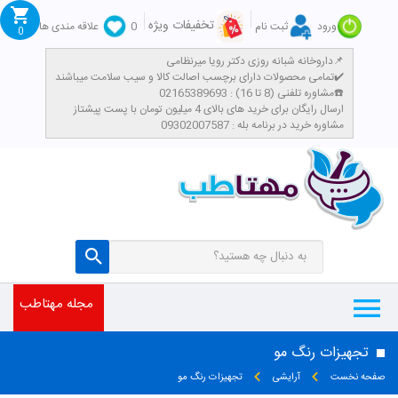
تخفیفات ویژه
ورود
ثبت نام
0
علاقه مندی ها
0
داروخانه شبانه روزی دکتر رویا میرنظامی📌
تمامی محصولات دارای برچسب اصالت کالا و سیب سلامت میباشند✔️
مشاوره تلفنی (8 تا 16) : 02165389693☎️
​ارسال رایگان برای خرید های بالای 4 میلیون تومان با پست پیشتاز
مشاوره خرید در برنامه بله : 09302007587
مجله مهتاطب
تجهیزات رنگ مو
صفحه نخست
آرایشی
تجهیزات رنگ مو