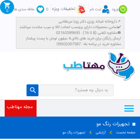
تخفیفات ویژه
ورود
ثبت نام
0
علاقه مندی ها
0
داروخانه شبانه روزی دکتر رویا میرنظامی📌
تمامی محصولات دارای برچسب اصالت کالا و سیب سلامت میباشند✔️
مشاوره تلفنی (8 تا 16) : 02165389693☎️
​ارسال رایگان برای خرید های بالای 4 میلیون تومان با پست پیشتاز
مشاوره خرید در برنامه بله : 09302007587
مجله مهتاطب
تجهیزات رنگ مو
صفحه نخست
آرایشی
تجهیزات رنگ مو