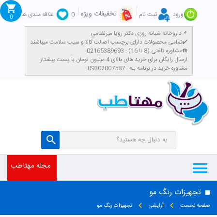
تخفیفات ویژه
ورود
ثبت نام
0
علاقه مندی ها
0
داروخانه شبانه روزی دکتر رویا میرنظامی📌
تمامی محصولات دارای برچسب اصالت کالا و سیب سلامت میباشند✔️
مشاوره تلفنی (8 تا 16) : 02165389693☎️
​ارسال رایگان برای خرید های بالای 4 میلیون تومان با پست پیشتاز
مشاوره خرید در برنامه بله : 09302007587
مجله مهتاطب
تجهیزات رنگ مو
صفحه نخست
آرایشی
تجهیزات رنگ مو