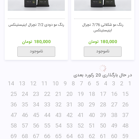
رنگ مو شکلاتی 7/76 نچرال
رنگ مو دودی 7/2 نچرال اینیستینکس
اینیستینکس
180,000
تومان
180,000
تومان
ناموجود
ناموجود
در حال بارگذاری 20 رکورد بعدی
14
13
12
11
10
9
8
7
6
5
4
3
2
1
25
24
23
22
21
20
19
18
17
16
15
36
35
34
33
32
31
30
29
28
27
26
47
46
45
44
43
42
41
40
39
38
37
58
57
56
55
54
53
52
51
50
49
48
69
68
67
66
65
64
63
62
61
60
59