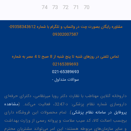
74
73
72
71
70
مشاوره رایگان بصورت چت در واتساپ و تلگرام با شماره 09358343612-
09302007587
تماس تلفنی در روزهای شنبه تا پنج شنبه از 8 صبح تا 4 عصر به شماره
02165389693
021-65389693
سوالات متداول
-
داروخانه آنلاین مهتاطب با نظارت دکتر رویا میرنظامی، دکترای حرفه‌ای
داروسازی شماره نظام پزشکی: د-3247، فعالیت می‌کند. (
مشاهده
پروفایل در سامانه نظام پزشکی
). تمام محصولات این فروشگاه دارای
برچسب اصالت کالا، کد سیب سلامت و پروانه رسمی از وزارت بهداشت
و سایر سازمان‌های مربوطه هستند؛ این امر می‌تواند مشتریان محترم