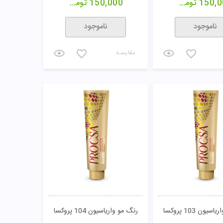
150,0
تومان
150,000
تومان
ناموجود
ناموجود
مقایسـه
یون 103 پروکسا
رنگ مو واریاسیون 104 پروکسا