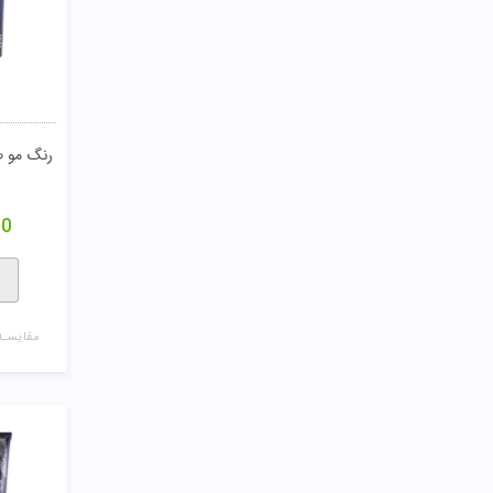
رنگ مو طبیعی 0/0
00
مقایسـه