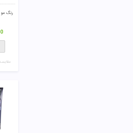
رنگ مو طبیعی 0
00
مقایسـه