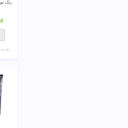
رنگ مو واری
00
مقایسـه