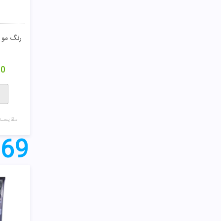
رنگ مو طبیعی 0
00
مقایسـه
69