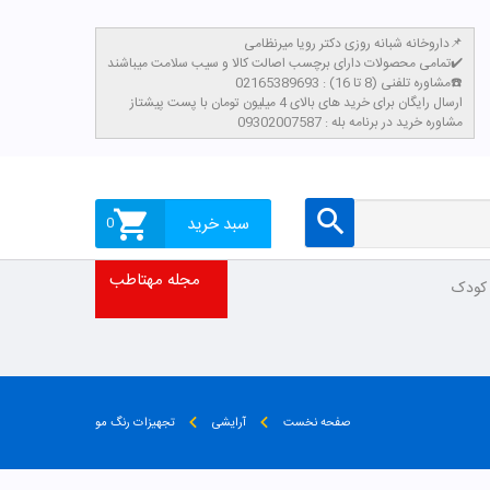
داروخانه شبانه روزی دکتر رویا میرنظامی📌
تمامی محصولات دارای برچسب اصالت کالا و سیب سلامت میباشند✔️
مشاوره تلفنی (8 تا 16) : 02165389693☎️
​ارسال رایگان برای خرید های بالای 4 میلیون تومان با پست پیشتاز
مشاوره خرید در برنامه بله : 09302007587
سبد خرید
0
مجله مهتاطب
 کودک
صفحه نخست
آرایشی
تجهیزات رنگ مو