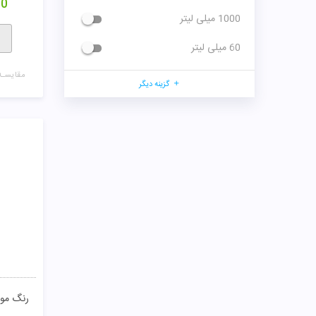
00
1000 میلی لیتر
60 میلی لیتر
مقایسـه
گزینه دیگر
رنگ مو واری