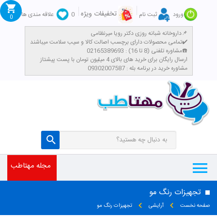
تخفیفات ویژه
ورود
ثبت نام
0
علاقه مندی ها
0
داروخانه شبانه روزی دکتر رویا میرنظامی📌
تمامی محصولات دارای برچسب اصالت کالا و سیب سلامت میباشند✔️
مشاوره تلفنی (8 تا 16) : 02165389693☎️
​ارسال رایگان برای خرید های بالای 4 میلیون تومان با پست پیشتاز
مشاوره خرید در برنامه بله : 09302007587
مجله مهتاطب
تجهیزات رنگ مو
صفحه نخست
آرایشی
تجهیزات رنگ مو