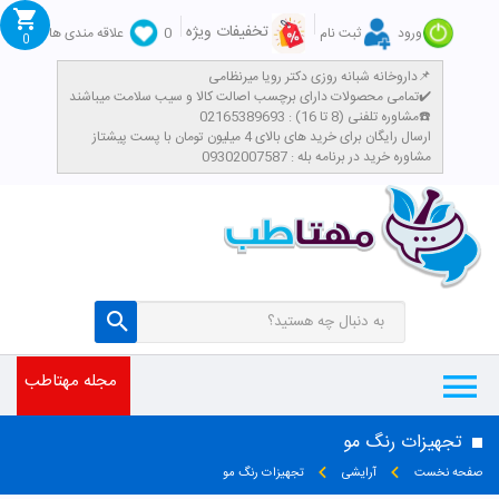
تخفیفات ویژه
ورود
ثبت نام
0
علاقه مندی ها
0
داروخانه شبانه روزی دکتر رویا میرنظامی📌
تمامی محصولات دارای برچسب اصالت کالا و سیب سلامت میباشند✔️
مشاوره تلفنی (8 تا 16) : 02165389693☎️
​ارسال رایگان برای خرید های بالای 4 میلیون تومان با پست پیشتاز
مشاوره خرید در برنامه بله : 09302007587
مجله مهتاطب
تجهیزات رنگ مو
صفحه نخست
آرایشی
تجهیزات رنگ مو