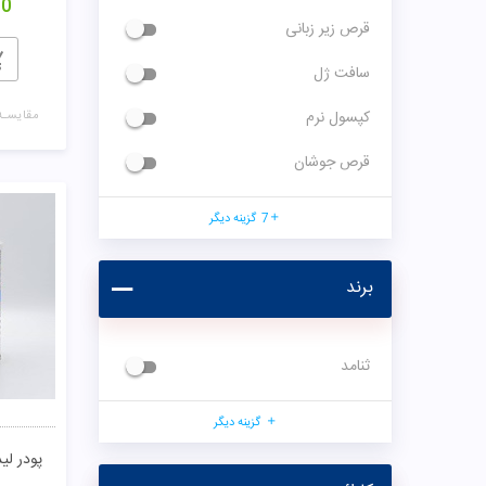
00
قرص زیر زبانی
سافت ژل
کپسول نرم
مقایسـه
قرص جوشان
7
گزینه دیگر
برند
ثنامد
گزینه دیگر
پودر لی