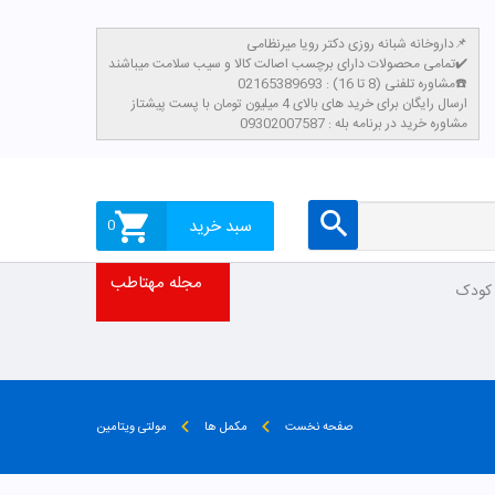
داروخانه شبانه روزی دکتر رویا میرنظامی📌
تمامی محصولات دارای برچسب اصالت کالا و سیب سلامت میباشند✔️
مشاوره تلفنی (8 تا 16) : 02165389693☎️
​ارسال رایگان برای خرید های بالای 4 میلیون تومان با پست پیشتاز
مشاوره خرید در برنامه بله : 09302007587
سبد خرید
0
مجله مهتاطب
 کودک
صفحه نخست
مکمل ها
مولتی ویتامین