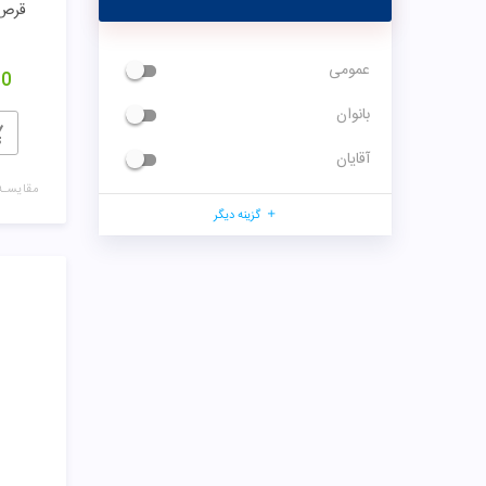
قرص 
عمومی
00
بانوان
آقایان
مقایسـه
گزینه دیگر