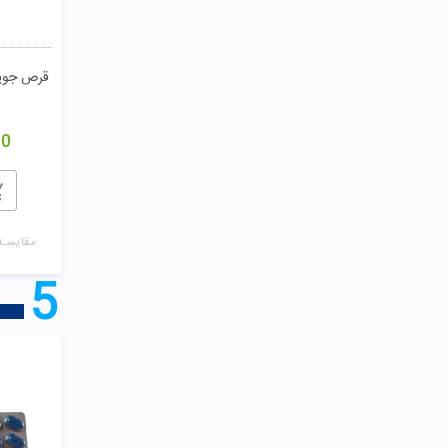
قرص جویدنی و
00
مقایسـه
5