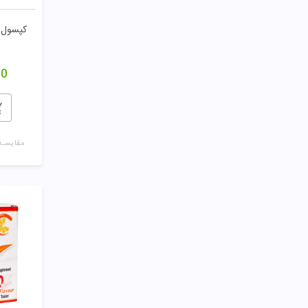
کپسول 
00
مقایسـه