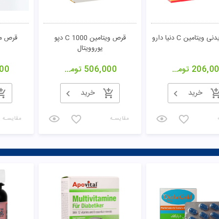
یتامین C دنیا دارو
قرص ویتامین 1000 C دپو
قرص مو
یوروویتال
206,0
تومان
506,000
تومان
00
خرید
خرید
مقایسـه
مقایسـه