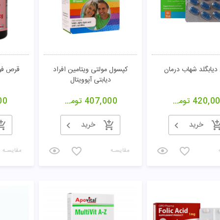
یابگلد شهاب درمان
کپسول مولتی ویتامین افراد
قرص فول
دیابتی آپوویتال
420,0
تومان
407,000
تومان
00
خرید
خرید
مقایسـه
مقایسـه