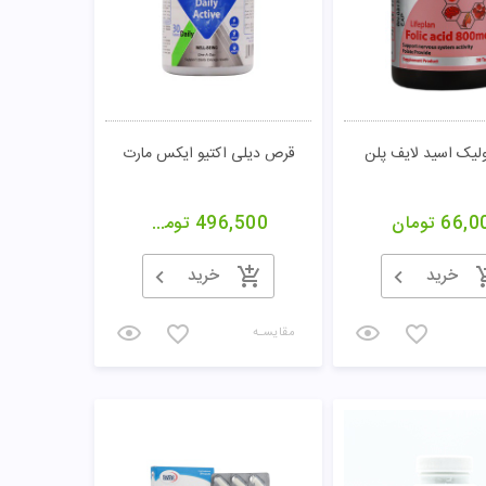
یک اسید لایف پلن
قرص دیلی اکتیو ایکس مارت
66,0
تومان
496,500
تومان
خرید
خرید
مقایسـه