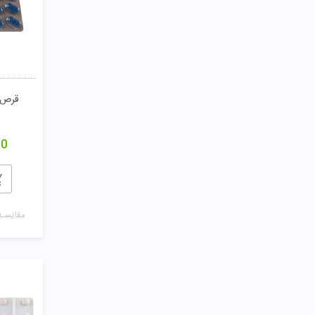
قرص د
00
مقایسـه