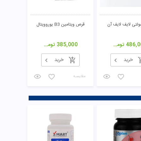
لتی لایف لایف آن
قرص ویتامین B3 یوروویتال
486,0
تومان
385,000
تومان
خرید
خرید
مقایسـه