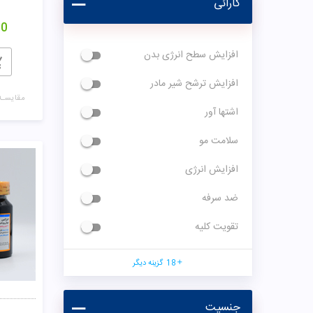
کارائی
00
افزایش سطح انرژی بدن
افزایش ترشح شیر مادر
مقایسـه
اشتها آور
سلامت مو
افزایش انرژی
ضد سرفه
تقویت کلیه
18
گزینه دیگر
جنسیت