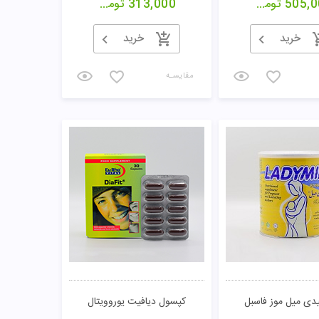
505,0
تومان
313,000
تومان
خرید
خرید
مقایسـه
یدی میل موز فاسبل
کپسول دیافیت یوروویتال