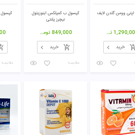
اپتی وومن گلدن لایف
کپسول ب کمپلکس اینوزیتول
کپسول 
نیچرز پلنتی
1,290,0
تومان
849,000
تومان
00
خرید
خرید
مقایسـه
مقایسـه