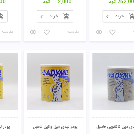
762,0
تومان
112,000
تومان
00
تومان
مشاهده
خرید
خرید
مقایسـه
مقایسـه
دی میل کاکائویی فاسبل
پودر لیدی میل وانیل فاسبل
پودر ل