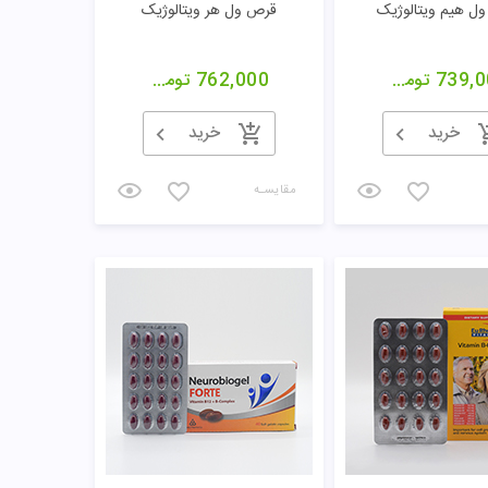
ل هیم ویتالوژیک
قرص ول هر ویتالوژیک
739,0
تومان
762,000
تومان
خرید
خرید
مقایسـه