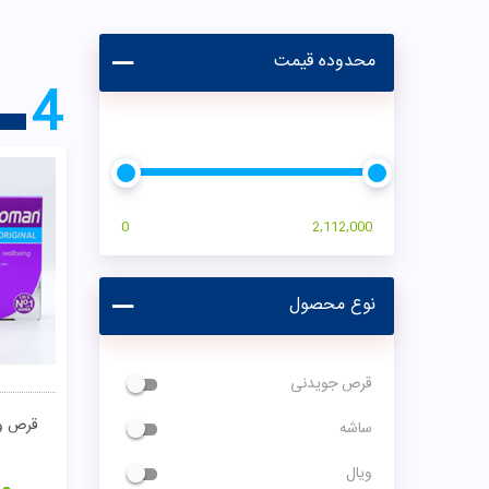
محدوده قیمت
4
0
2,112,000
نوع محصول
قرص جویدنی
قرص ول
ساشه
ویال