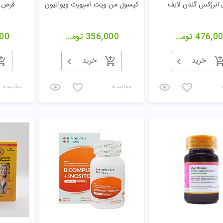
انرژکس گلدن لایف
کپسول من ویت اسپورت ویواتیون
قرص و
476,0
تومان
356,000
تومان
00
خرید
خرید
مقایسـه
مقایسـه