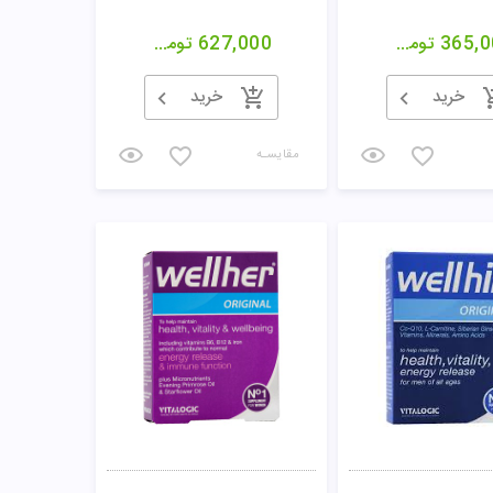
365,0
تومان
627,000
تومان
خرید
خرید
مقایسـه