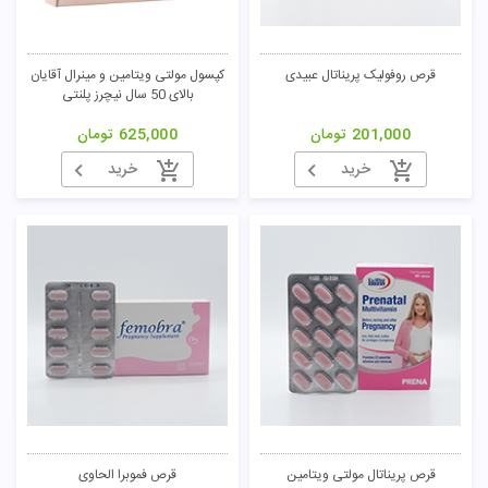
قرص روفولیک پریناتال عبیدی
کپسول مولتی ویتامین و مینرال آقایان
بالای 50 سال نیچرز پلنتی
201,000
تومان
625,000
تومان
خرید
خرید
قرص پریناتال مولتی ویتامین
قرص فموبرا الحاوی