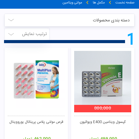
صفحه نخست
مکمل ها
مولتی ویتامین
دسته بندی محصولات
1
ترتیب نمایش
800,000
کپسول ویتامین E400 ویواتیون
قرص مولتی پلاس پریناتال یوروویتال