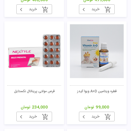
499,000
تومان
462,000
تومان
خرید
خرید
قطره ویتامین A+D ویوا کیدز
قرص مولتی پریناتال نکستایل
99,000
تومان
234,000
تومان
خرید
خرید