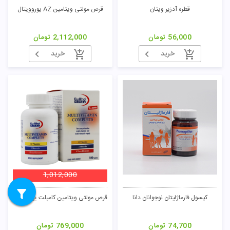
قطره آدزیر ویتان
قرص مولتی ویتامین AZ یوروویتال
56,000
تومان
2,112,000
تومان
خرید
خرید
1,012,000
کپسول فارماژلیتان نوجوانان دانا
قرص مولتی ویتامین کامپلت یوروویتال
74,700
تومان
769,000
تومان