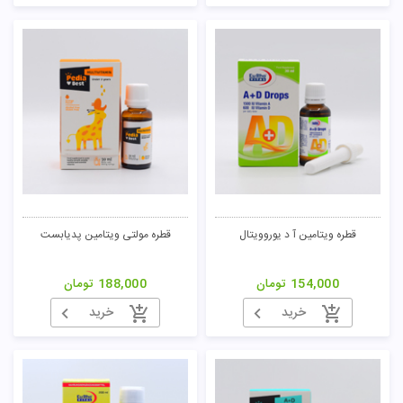
قطره ویتامین آ د یوروویتال
قطره مولتی ویتامین پدیابست
154,000
تومان
188,000
تومان
خرید
خرید