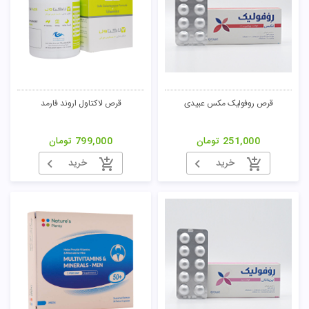
قرص روفولیک مکس عبیدی
قرص لاکتاول اروند فارمد
251,000
تومان
799,000
تومان
خرید
خرید