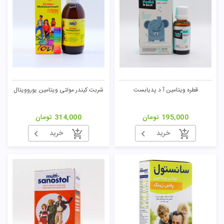
قطره ویتامین آ د پدیابست
شربت کیندر مولتی ویتامین یوروویتال
195,000
تومان
314,000
تومان
خرید
خرید