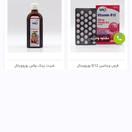
مشاوه وخرید
قرص ویتامین B12 یوروویتال
شربت زینک پلاس یوروویتال
217,000
تومان
369,000
تومان
خرید
خرید
3