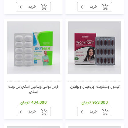
خرید
خرید
کپسول ومیناویت اوریجینال ویواتیون
قرص مولتی ویتامین اسکای من ویت
اسکای
963,000
تومان
404,000
تومان
خرید
خرید