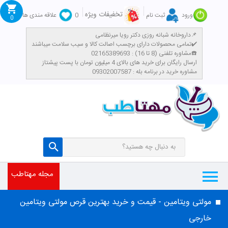
تخفیفات ویژه
ورود
ثبت نام
0
علاقه مندی ها
0
داروخانه شبانه روزی دکتر رویا میرنظامی📌
تمامی محصولات دارای برچسب اصالت کالا و سیب سلامت میباشند✔️
مشاوره تلفنی (8 تا 16) : 02165389693☎️
​ارسال رایگان برای خرید های بالای 4 میلیون تومان با پست پیشتاز
مشاوره خرید در برنامه بله : 09302007587
مجله مهتاطب
مولتی ویتامین - قیمت و خرید بهترین قرص مولتی ویتامین
خارجی