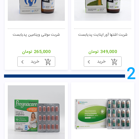
شربت اشتها آور اپتایت پدیابست
شربت مولتی ویتامین پدیابست
349,000
تومان
265,000
تومان
خرید
خرید
2