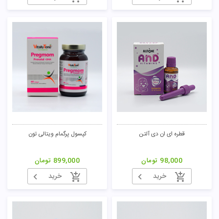
قطره ای ان دی آلتن
کپسول پرگمام ویتالی تون
98,000
تومان
899,000
تومان
خرید
خرید